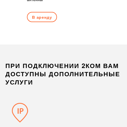
поддержко
портом
В аренду
В арен
ПРИ ПОДКЛЮЧЕНИИ 2КОМ ВАМ
ДОСТУПНЫ ДОПОЛНИТЕЛЬНЫЕ
УСЛУГИ