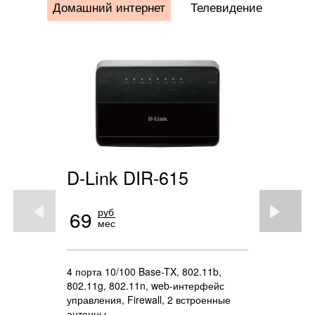
Домашний интернет
Телевидение
D-Link DIR-615
D-Lin
руб
р
69
150
мес
м
2975
4 порта 10/100 Base-TX, 802.11b,
802.11g, 802.11n, web-интерфейс
Беспровод
управления, Firewall, 2 встроенные
гигабитны
антенны